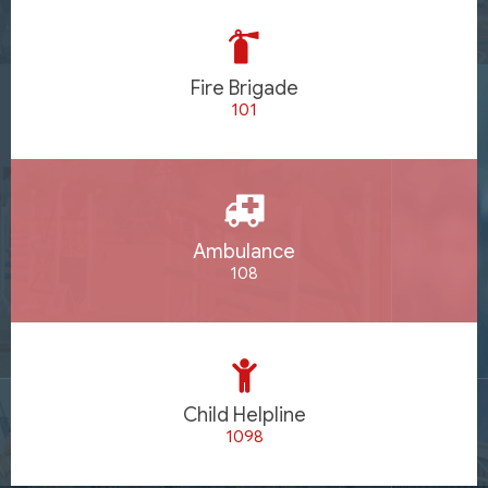
Fire Brigade
101
Ambulance
108
Child Helpline
1098