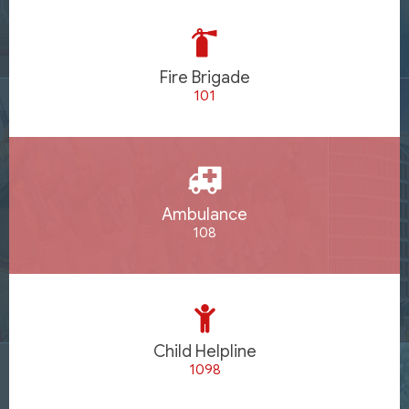
Fire Brigade
101
Ambulance
108
Child Helpline
1098