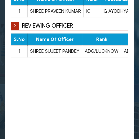
1
SHREE PRAVEEN KUMAR
IG
IG AYODHYA
9
REVIEWING OFFICER
S.No
Name Of Officer
Rank
Pos
1
SHREE SUJEET PANDEY
ADG/LUCKNOW
ADG/