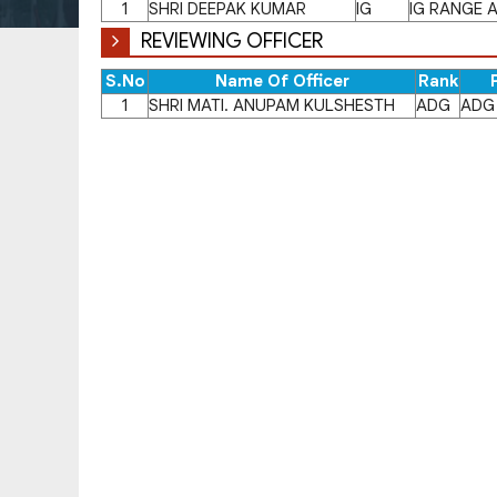
1
SHRI DEEPAK KUMAR
IG
IG RANGE 
REVIEWING OFFICER
S.No
Name Of Officer
Rank
1
SHRI MATI. ANUPAM KULSHESTH
ADG
ADG