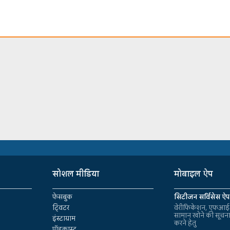
सोशल मीडिया
मोबाइल ऐप
फेसबुक
सिटीजन सर्विसेस ऐप
ट्विटर
वेरीफिकेशन, एफआईआ
सामान खोने की सूचन
इंस्टाग्राम
करने हेतु
पॉडकास्ट