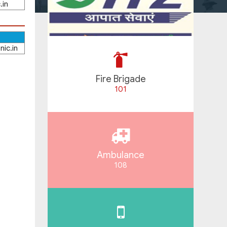
.in
d
ic.in
Fire Brigade
101
Ambulance
108