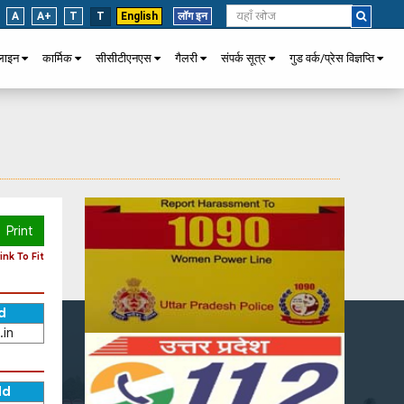
A
A+
T
T
English
लॉग इन
पलाइन
कार्मिक
सीसीटीएनएस
गैलरी
संपर्क सूत्र
गुड वर्क/प्रेस विज्ञप्ति
Print
nk To Fit
d
.in
Id