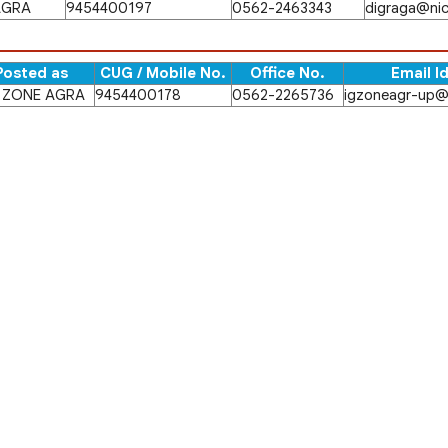
AGRA
9454400197
0562-2463343
digraga@nic
Posted as
CUG / Mobile No.
Office No.
Email I
 ZONE AGRA
9454400178
0562-2265736
igzoneagr-up@n