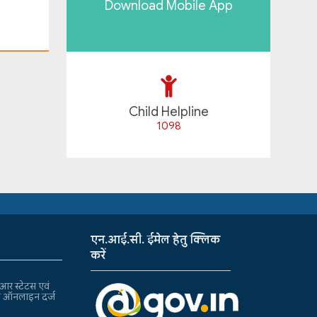
Download Mobile App
Child Helpline
1098
एन.आई.सी. ईमेल हेतु क्लिक
करें
र स्टेटस एवं
ा ऑनलाइन दर्ज