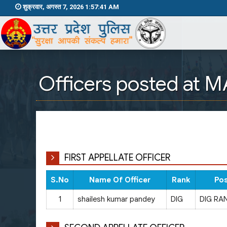
शुक्रवार, अगस्त 7, 2026 1:57:41 AM
Officers posted at 
FIRST APPELLATE OFFICER
S.No
Name Of Officer
Rank
Pos
1
shailesh kumar pandey
DIG
DIG RA