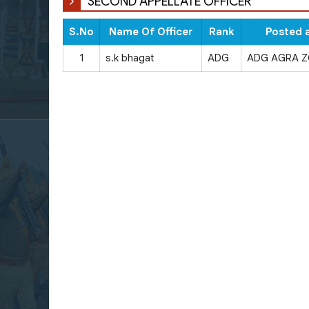
SECOND APPELLATE OFFICER
S.No
Name Of Officer
Rank
Posted 
1
s.k bhagat
ADG
ADG AGRA 