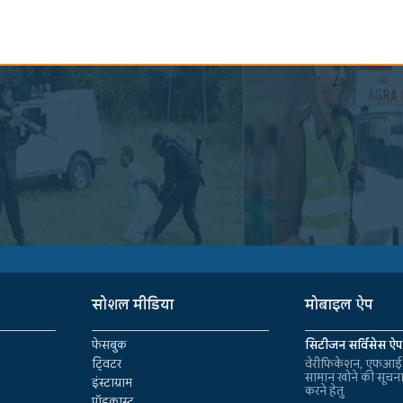
सोशल मीडिया
मोबाइल ऐप
फेसबुक
सिटीजन सर्विसेस ऐप
ट्विटर
वेरीफिकेशन, एफआईआ
सामान खोने की सूचन
इंस्टाग्राम
करने हेतु
पॉडकास्ट