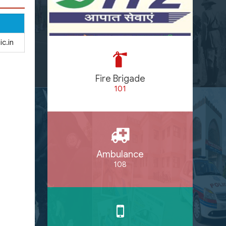
c.in
Fire Brigade
101
Ambulance
108