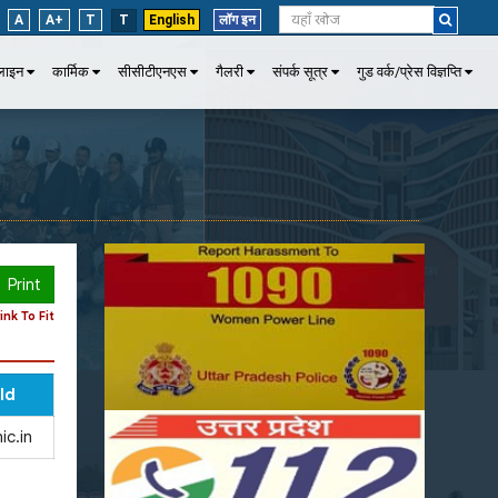
A
A+
T
T
English
लॉग इन
पलाइन
कार्मिक
सीसीटीएनएस
गैलरी
संपर्क सूत्र
गुड वर्क/प्रेस विज्ञप्ति
Print
nk To Fit
Id
ic.in