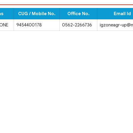
as
CUG / Mobile No.
Office No.
Email Id
ZONE
9454400178
0562-2266736
igzoneagr-up@ni