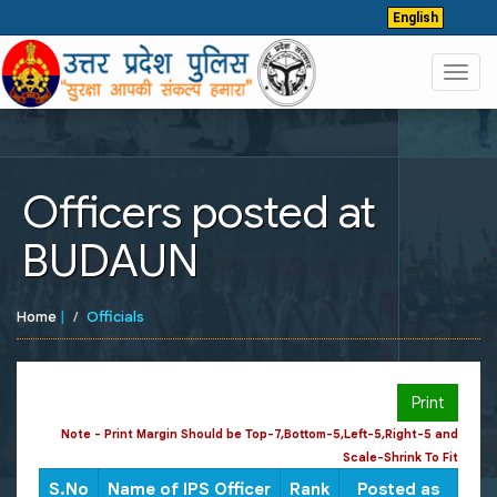
English
Toggl
navig
Officers posted at
BUDAUN
Home
|
Officials
Print
Note - Print Margin Should be Top-7,Bottom-5,Left-5,Right-5 and
Scale-Shrink To Fit
S.No
Name of IPS Officer
Rank
Posted as
CUG