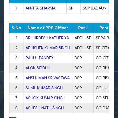
1
ANKITA SHARMA
SP
SSP BADAUN
945
S.No
Name of PPS Officer
Rank
Posted a
1
DR. HIRDESH KATHERIYA
ADDL. SP
SPRA BUDA
2
ABHISHEK KUMAR SINGH
ADDL. SP
SP CITY
3
RAHUL PANDEY
DSP
CO CITY
4
ALOK SIDDHU
DSP
CO BILSI
5
ANSHUMAN SRIVASTAVA
DSP
CO BISOLI
6
SUNIL KUMAR SINGH
DSP
CO UJHANI
7
ASHOK KUMAR SINGH
DSP
CO SEHSW
8
ASHESH NATH SINGH
DSP
CO DATAGA