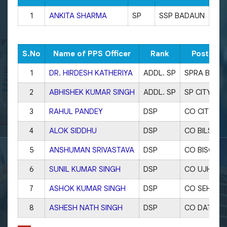
1
ANKITA SHARMA
SP
SSP BADAUN
945
S.No
Name of PPS Officer
Rank
Posted a
1
DR. HIRDESH KATHERIYA
ADDL. SP
SPRA BUDA
2
ABHISHEK KUMAR SINGH
ADDL. SP
SP CITY
3
RAHUL PANDEY
DSP
CO CITY
4
ALOK SIDDHU
DSP
CO BILSI
5
ANSHUMAN SRIVASTAVA
DSP
CO BISOLI
6
SUNIL KUMAR SINGH
DSP
CO UJHANI
7
ASHOK KUMAR SINGH
DSP
CO SEHSW
8
ASHESH NATH SINGH
DSP
CO DATAGA