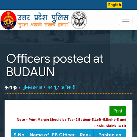
English
Toggl
navig
Officers posted at
BUDAUN
मुख्य पृष्ठ
पुलिस इकाई
बदायूं
अधिकारी
Print
Note - Print Margin Should be Top-7,Bottom-5,Left-5,Right-5 and
Scale-Shrink To Fit
S.No
Name of IPS Officer
Rank
Posted as
CUG