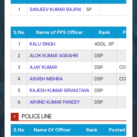
1
SANJEEV KUMAR BAJPAI
SP
S.No
Name of PPS Officer
Rank
Poste
1
KALU SINGH
ADDL. SP
2
ALOK KUMAR AGRAHRI
DSP
3
AJAY KUMAR
DSP
CO PALI
4
ASHISH MISHRA
DSP
CO TAL
5
RAJESH KUMAR SRIVASTAVA
DSP
6
ARVIND KUMAR PANDEY
DSP
POLICE LINE
S.No
Name Of Officer
Rank
Posted as