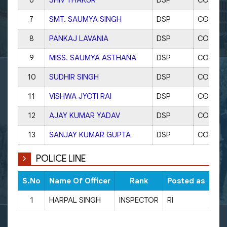
7
SMT. SAUMYA SINGH
DSP
CO OFFI
8
PANKAJ LAVANIA
DSP
CO MA
9
MISS. SAUMYA ASTHANA
DSP
CO KIT
10
SUDHIR SINGH
DSP
CO SAD
11
VISHWA JYOTI RAI
DSP
CO CIVIL
12
AJAY KUMAR YADAV
DSP
CO TRAF
13
SANJAY KUMAR GUPTA
DSP
CO CAN
POLICE LINE
S.No
Name Of Officer
Rank
Posted as
CUG
1
HARPAL SINGH
INSPECTOR
RI
945