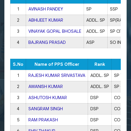
1
AVINASH PANDEY
SP
SSP
2
ABHIJEET KUMAR
ADDL. SP
SP(RA)
3
VINAYAK GOPAL BHOSALE
ADDL. SP
SP CITY
4
BAJRANG PRASAD
ASP
SO INCHOL
S.No
Name of PPS Officer
Rank
1
RAJESH KUMAR SRIVASTAVA
ADDL. SP
SP TRAF
2
AWANISH KUMAR
ADDL. SP
SP CRIM
3
ASHUTOSH KUMAR
DSP
CO SAR
4
SANGRAM SINGH
DSP
CO KOT
5
RAM PRAKASH
DSP
CO BRA
6
SHIV THAKUR
DSP
CO DAU