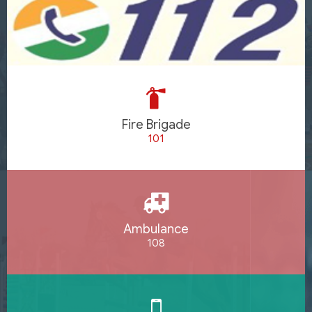
Fire Brigade
101
Ambulance
108