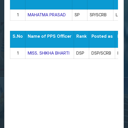
1
MAHATMA PRASAD
SP
SP/SCRB
LUCK
S.No
Name of PPS Officer
Rank
Posted as
Distr
1
MISS. SHIKHA BHARTI
DSP
DSP/SCRB
LUC