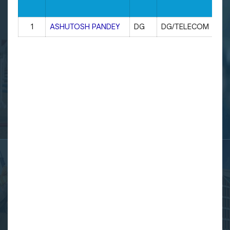
1
ASHUTOSH PANDEY
DG
DG/TELECOM
LU