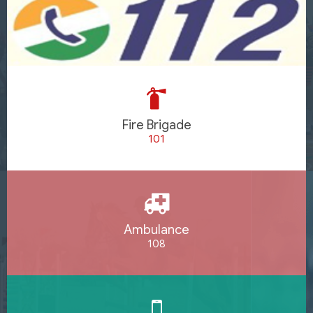
Fire Brigade
101
Ambulance
108