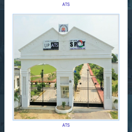
ATS
ATS