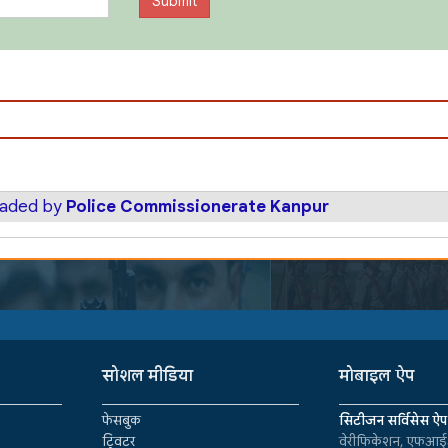
oaded by
Police Commissionerate Kanpur
सोशल मीडिया
मोबाइल ऐप
फेसबुक
सिटीजन सर्विसेस ऐप
ट्विटर
वेरीफिकेशन, एफआईआ