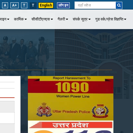
A
A+
T
T
English
लॉग इन
पलाइन
कार्मिक
सीसीटीएनएस
गैलरी
संपर्क सूत्र
गुड वर्क/प्रेस विज्ञप्ति