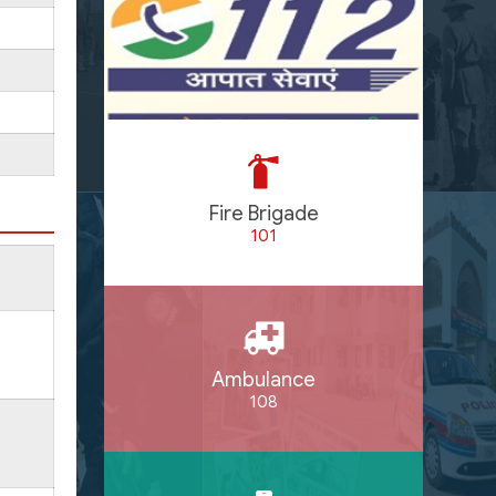
Fire Brigade
101
Ambulance
108