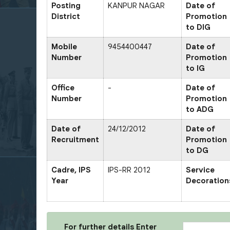
Posting
KANPUR NAGAR
Date of
District
Promotion
to DIG
Mobile
9454400447
Date of
Number
Promotion
to IG
Office
-
Date of
Number
Promotion
to ADG
Date of
24/12/2012
Date of
Recruitment
Promotion
to DG
Cadre, IPS
IPS-RR 2012
Service
Year
Decoration
For further details Enter