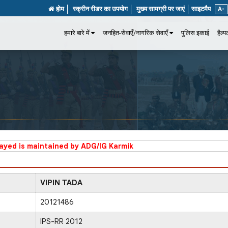
होम
स्क्रीन रीडर का उपयोग
मुख्य सामग्री पर जाएं
साइटमैप
A-
हमारे बारे में
जनहित-सेवाएँ/नागरिक सेवाएँ
पुलिस इकाई
हैल्
layed is maintained by ADG/IG Karmik
VIPIN TADA
20121486
IPS-RR 2012