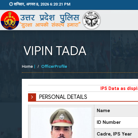
शनिवार, अगस्त 8, 2026 6:20:21 PM
VIPIN TADA
Home
|
OfficerProfile
IPS Data as disp
PERSONAL DETAILS
Name
ID Number
Cadre, IPS Year