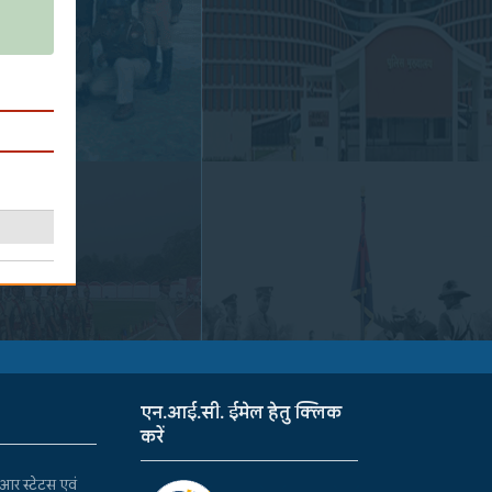
एन.आई.सी. ईमेल हेतु क्लिक
करें
र स्टेटस एवं