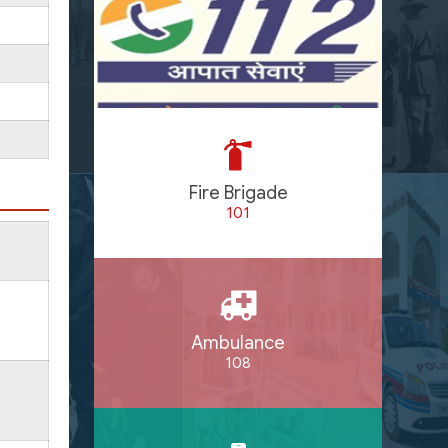
Fire Brigade
101
Ambulance
108