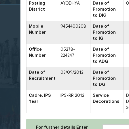
Posting
AYODHYA
Date of
0
District
Promotion
to DIG
Mobile
9454400208
Date of
Number
Promotion
to IG
Office
05278-
Date of
Number
224247
Promotion
to ADG
Date of
03/09/2012
Date of
Recruitment
Promotion
to DG
Cadre, IPS
IPS-RR 2012
Service
D
Year
Decorations
D
2
For further details Enter