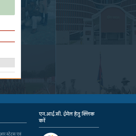
एन.आई.सी. ईमेल हेतु क्लिक
करें
र स्टेटस एवं