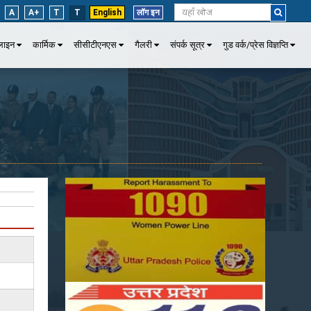
A
A+
T
T
English
लॉग इन
पलाइन
कार्मिक
सीसीटीएनएस
गैलरी
संपर्क सूत्र
गुड वर्क/प्रेस विज्ञप्ति