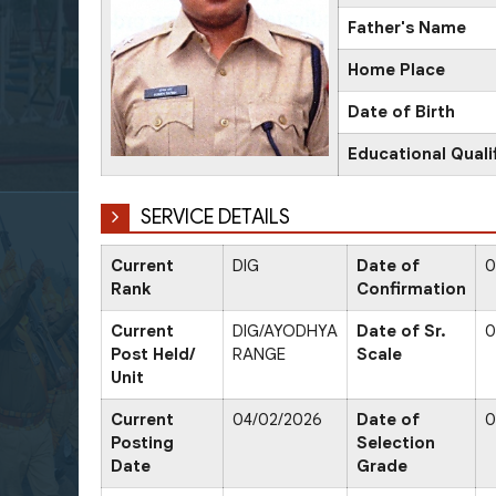
Father's Name
Home Place
Date of Birth
Educational Quali
SERVICE DETAILS
Current
DIG
Date of
0
Rank
Confirmation
Current
DIG/AYODHYA
Date of Sr.
0
Post Held/
RANGE
Scale
Unit
Current
04/02/2026
Date of
0
Posting
Selection
Date
Grade