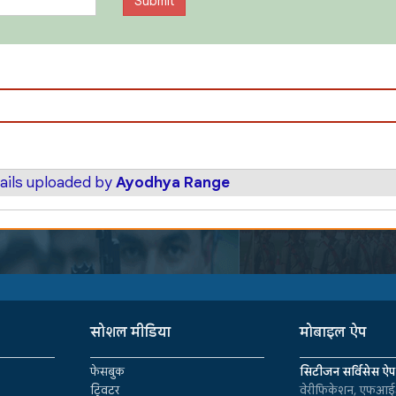
ails uploaded by
Ayodhya Range
सोशल मीडिया
मोबाइल ऐप
फेसबुक
सिटीजन सर्विसेस ऐप
ट्विटर
वेरीफिकेशन, एफआईआ