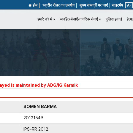
होम
स्क्रीन रीडर का उपयोग
मुख्य सामग्री पर जाएं
साइटमैप
A-
हमारे बारे में
जनहित-सेवाएँ/नागरिक सेवाएँ
पुलिस इकाई
हैल्
layed is maintained by ADG/IG Karmik
SOMEN BARMA
20121549
IPS-RR 2012