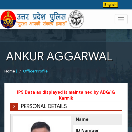
English
Toggl
navig
ANKUR AGGARWAL
Home
|
OfficerProfile
IPS Data as displayed is maintained by ADG/IG
Karmik
PERSONAL DETAILS
Name
ID Number