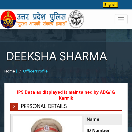
English
Toggl
navig
DEEKSHA SHARMA
Home
|
OfficerProfile
IPS Data as displayed is maintained by ADG/IG
Karmik
PERSONAL DETAILS
Name
ID Number