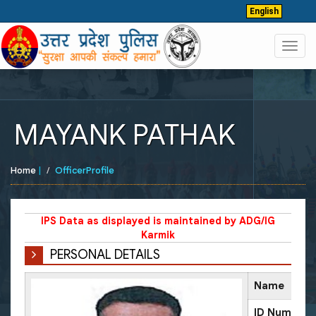
English
Toggl
navig
MAYANK PATHAK
Home
|
OfficerProfile
IPS Data as displayed is maintained by ADG/IG
Karmik
PERSONAL DETAILS
Name
ID Number