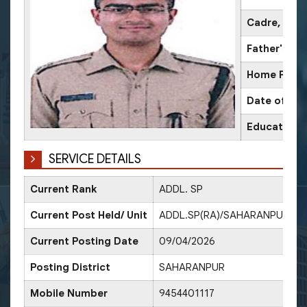
Cadre, IPS 
Father's N
Home Place
Date of Bir
Educational
SERVICE DETAILS
Current Rank
ADDL. SP
D
Current Post Held/ Unit
ADDL.SP(RA)/SAHARANPUR
D
Current Posting Date
09/04/2026
D
Posting District
SAHARANPUR
D
Mobile Number
9454401117
D