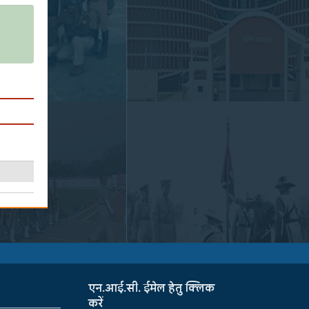
एन.आई.सी. ईमेल हेतु क्लिक
करें