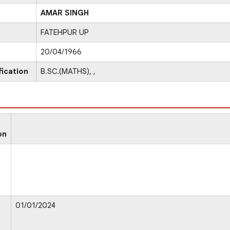
AMAR SINGH
FATEHPUR UP
20/04/1966
fication
B.SC.(MATHS), ,
on
01/01/2024