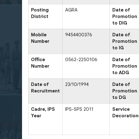
Posting
AGRA
Date of
District
Promotion
to DIG
Mobile
9454400376
Date of
Number
Promotion
to IG
Office
0562-2250106
Date of
Number
Promotion
to ADG
Date of
23/10/1994
Date of
Recruitment
Promotion
to DG
Cadre, IPS
IPS-SPS 2011
Service
Year
Decoration