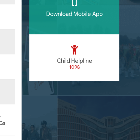
Download Mobile App
Child Helpline
1098
-
DGs