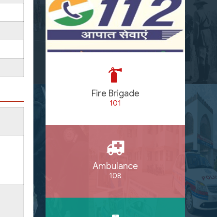
Fire Brigade
101
Ambulance
108