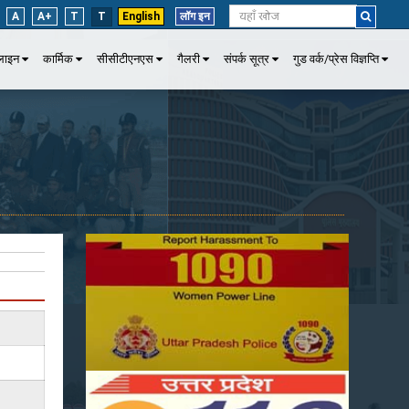
A
A+
T
T
English
लॉग इन
पलाइन
कार्मिक
सीसीटीएनएस
गैलरी
संपर्क सूत्र
गुड वर्क/प्रेस विज्ञप्ति