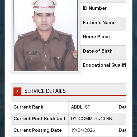
ID Number
Father's Name
Home Place
Date of Birth
Educational Qualificati
SERVICE DETAILS
Current Rank
ADDL. SP
Date of
Current Post Held/ Unit
DY. COMMDT./43 BN.
Current Posting Date
19/04/2026
Date of 