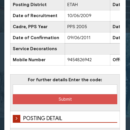
Posting District
ETAH
Date of
Date of Recruitment
10/06/2009
Cadre, PPS Year
PPS 2005
Date of
Date of Confirmation
09/06/2011
Date of
Service Decorations
Mobile Number
9454826942
Office 
For further details Enter the code:
POSTING DETAIL