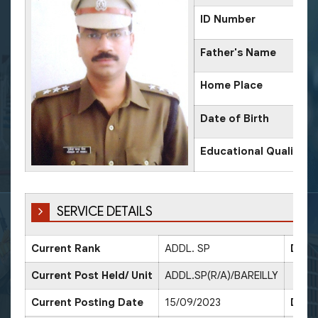
ID Number
Father's Name
Home Place
Date of Birth
Educational Qualifica
SERVICE DETAILS
Current Rank
ADDL. SP
Date
Current Post Held/ Unit
ADDL.SP(R/A)/BAREILLY
Current Posting Date
15/09/2023
Date 