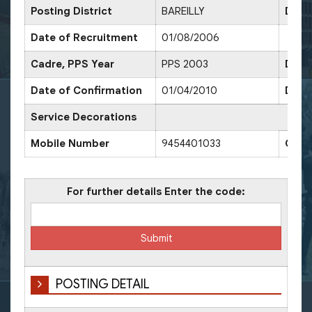
Posting District
BAREILLY
Date
Date of Recruitment
01/08/2006
Cadre, PPS Year
PPS 2003
Date 
Date of Confirmation
01/04/2010
Date
Service Decorations
Mobile Number
9454401033
Offi
For further details Enter the code:
POSTING DETAIL