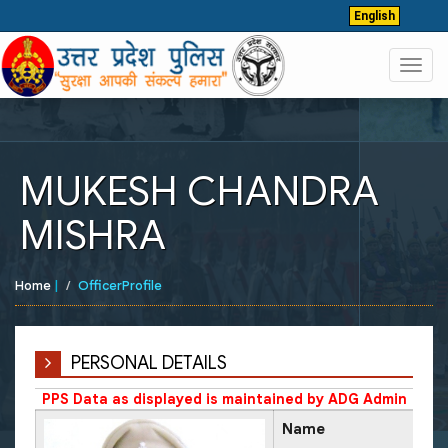
English
Toggl
navig
MUKESH CHANDRA
MISHRA
Home
|
OfficerProfile
PERSONAL DETAILS
PPS Data as displayed is maintained by ADG Admin
Name