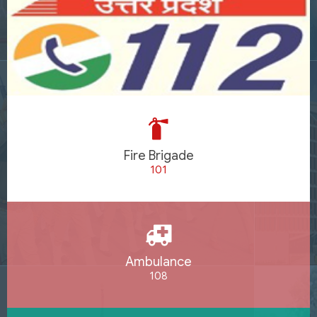
Fire Brigade
101
Ambulance
108