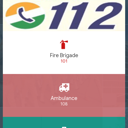
Fire Brigade
101
Ambulance
108