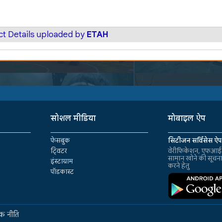
ct Details uploaded by
ETAH
सोशल मीडिया
मोबाइल ऐप
फेसबुक
सिटीजन सर्विसेस ऐप
ट्विटर
वेरीफिकेशन, एफआईआ
सामान खोने की सूचन
इंस्टाग्राम
करने हेतु
पॉडकास्ट
क नीति