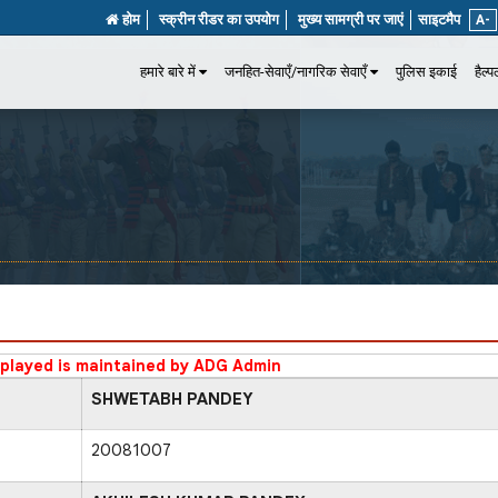
होम
स्क्रीन रीडर का उपयोग
मुख्य सामग्री पर जाएं
साइटमैप
A-
हमारे बारे में
जनहित-सेवाएँ/नागरिक सेवाएँ
पुलिस इकाई
हैल्
splayed is maintained by ADG Admin
SHWETABH PANDEY
20081007