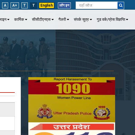
A
A+
T
T
English
लॉग इन
पलाइन
कार्मिक
सीसीटीएनएस
गैलरी
संपर्क सूत्र
गुड वर्क/प्रेस विज्ञप्ति