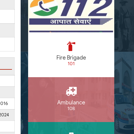
Fire Brigade
101
Ambulance
2016
108
2024