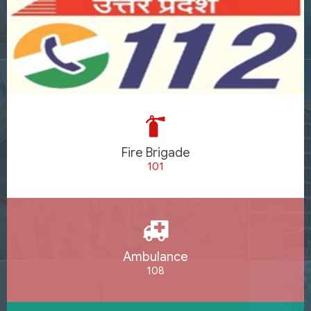
Fire Brigade
101
Ambulance
108