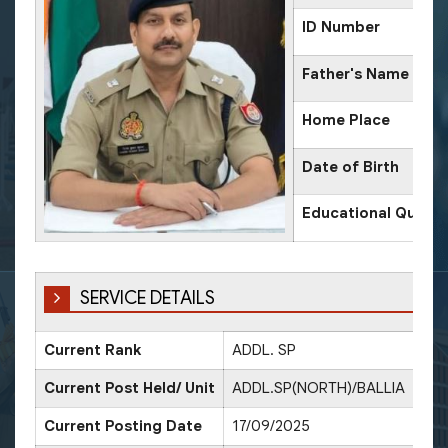
ID Number
Father's Name
Home Place
Date of Birth
Educational Qualifi
SERVICE DETAILS
Current Rank
ADDL. SP
Dat
Current Post Held/ Unit
ADDL.SP(NORTH)/BALLIA
Current Posting Date
17/09/2025
Dat