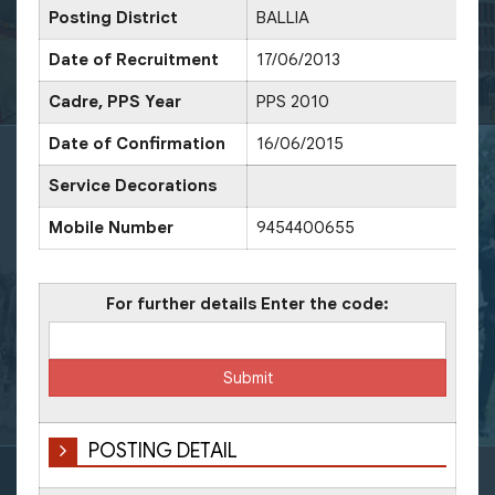
Posting District
BALLIA
Dat
Date of Recruitment
17/06/2013
Cadre, PPS Year
PPS 2010
Dat
Date of Confirmation
16/06/2015
Dat
Service Decorations
Mobile Number
9454400655
Off
For further details Enter the code:
POSTING DETAIL