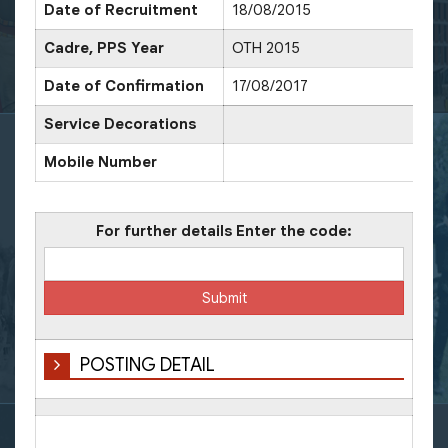
Date of Recruitment
18/08/2015
Cadre, PPS Year
OTH 2015
D
Date of Confirmation
17/08/2017
D
Service Decorations
Mobile Number
For further details Enter the code:
POSTING DETAIL