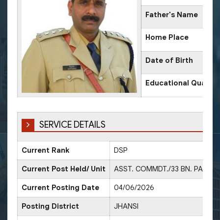
Father's Name
Home Place
Date of Birth
Educational Qualific
SERVICE DETAILS
Current Rank
DSP
D
Current Post Held/ Unit
ASST. COMMDT./33 BN. PAC
Current Posting Date
04/06/2026
D
Posting District
JHANSI
D