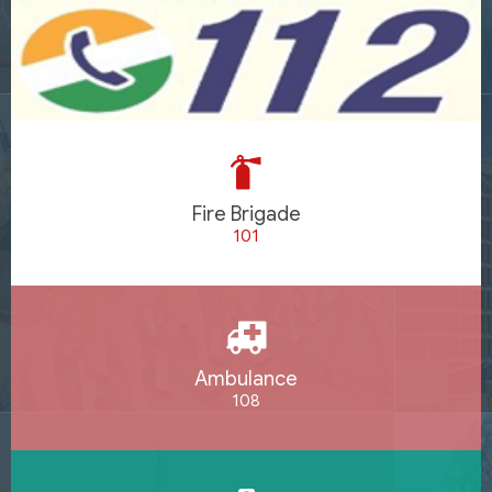
Fire Brigade
101
Ambulance
108