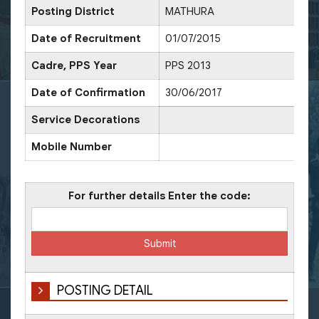
Posting District
MATHURA
D
Date of Recruitment
01/07/2015
Cadre, PPS Year
PPS 2013
D
Date of Confirmation
30/06/2017
D
Service Decorations
Mobile Number
O
For further details Enter the code:
POSTING DETAIL