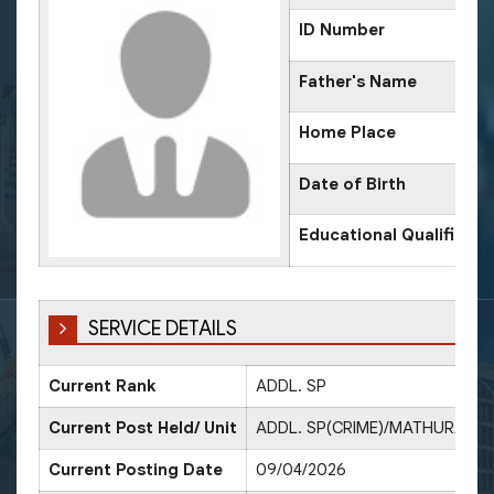
ID Number
Father's Name
Home Place
Date of Birth
Educational Qualificati
SERVICE DETAILS
Current Rank
ADDL. SP
D
Current Post Held/ Unit
ADDL. SP(CRIME)/MATHURA
Current Posting Date
09/04/2026
D