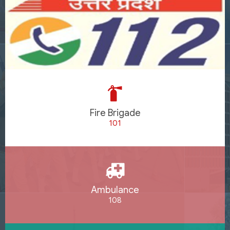
Fire Brigade
101
Ambulance
108