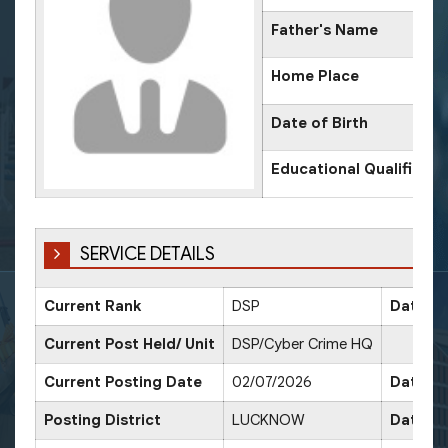
Father's Name
Home Place
Date of Birth
Educational Qualificati
SERVICE DETAILS
Current Rank
DSP
Date of
Current Post Held/ Unit
DSP/Cyber Crime HQ
Current Posting Date
02/07/2026
Date of
Posting District
LUCKNOW
Date of