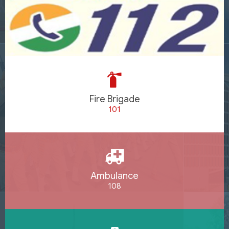
Fire Brigade
101
Ambulance
108