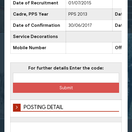
Date of Recruitment
01/07/2015
Cadre, PPS Year
PPS 2013
Date of
Date of Confirmation
30/06/2017
Date of
Service Decorations
Mobile Number
Office
For further details Enter the code:
POSTING DETAIL