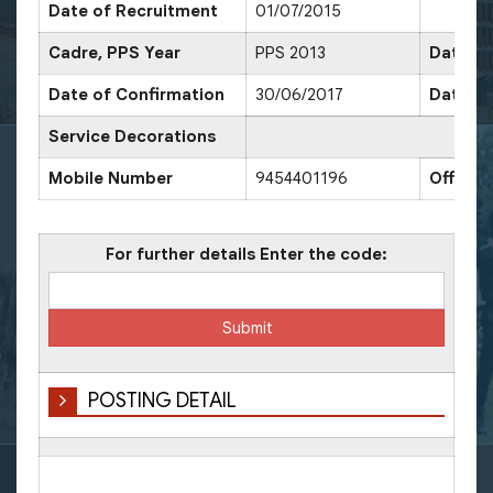
Date of Recruitment
01/07/2015
Cadre, PPS Year
PPS 2013
Date of
Date of Confirmation
30/06/2017
Date of
Service Decorations
Mobile Number
9454401196
Office
For further details Enter the code:
POSTING DETAIL