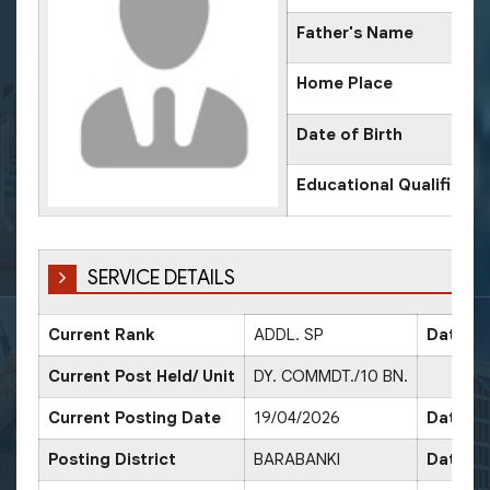
Father's Name
Home Place
Date of Birth
Educational Qualificati
SERVICE DETAILS
Current Rank
ADDL. SP
Date of
Current Post Held/ Unit
DY. COMMDT./10 BN.
Current Posting Date
19/04/2026
Date of
Posting District
BARABANKI
Date of