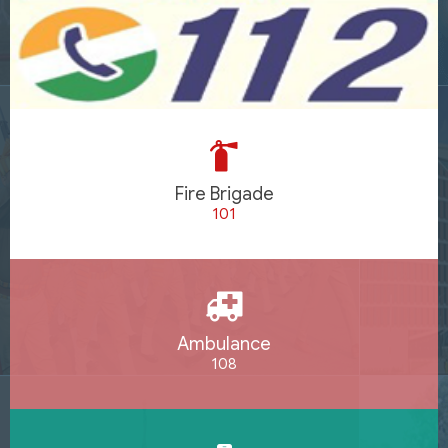
Fire Brigade
101
Ambulance
108