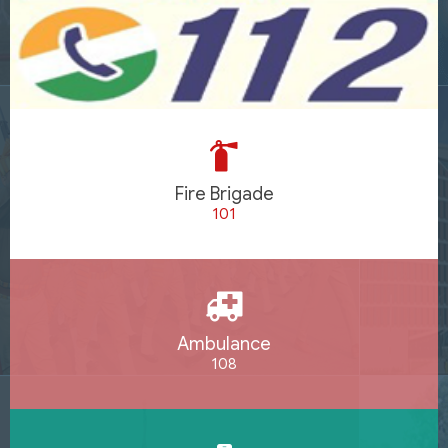
Fire Brigade
101
Ambulance
108