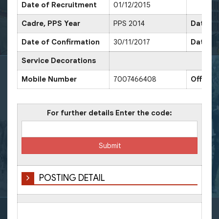
Date of Recruitment
01/12/2015
Cadre, PPS Year
PPS 2014
Date of
Date of Confirmation
30/11/2017
Date of
Service Decorations
Mobile Number
7007466408
Office
For further details Enter the code:
POSTING DETAIL