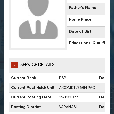
Father's Name
Home Place
Date of Birth
Educational Qualificati
SERVICE DETAILS
Current Rank
DSP
Date of
Current Post Held/ Unit
A.COMDT./36BN PAC
Current Posting Date
15/11/2022
Date of
Posting District
VARANASI
Date of