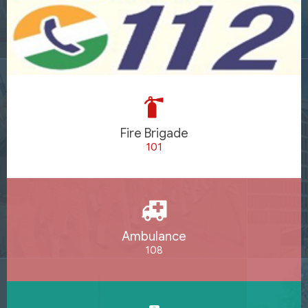
Fire Brigade
101
Ambulance
108