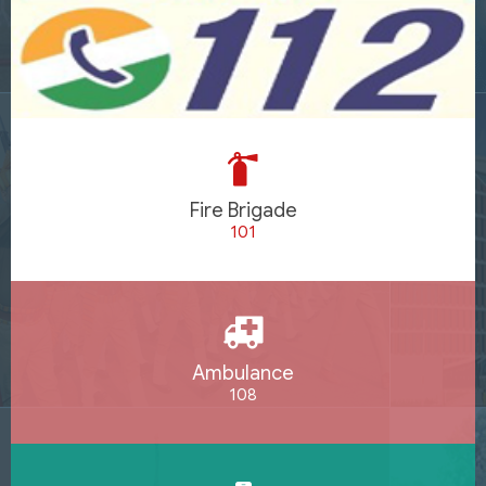
Fire Brigade
101
Ambulance
108