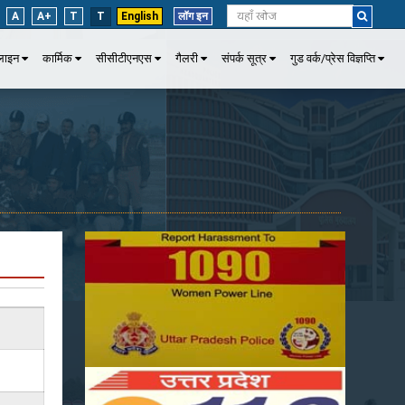
A
A+
T
T
English
लॉग इन
पलाइन
कार्मिक
सीसीटीएनएस
गैलरी
संपर्क सूत्र
गुड वर्क/प्रेस विज्ञप्ति