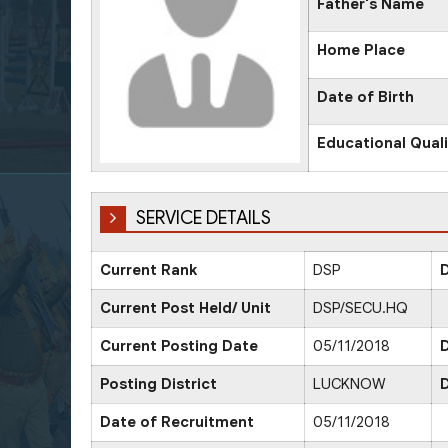
Father's Name
Home Place
Date of Birth
Educational Quali
SERVICE DETAILS
Current Rank
DSP
D
Current Post Held/ Unit
DSP/SECU.HQ
Current Posting Date
05/11/2018
D
Posting District
LUCKNOW
D
Date of Recruitment
05/11/2018