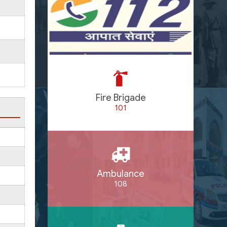
Fire Brigade
101
Ambulance
108