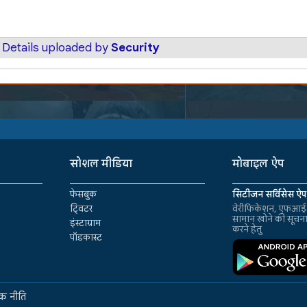
 Details uploaded by
Security
सोशल मीडिया
मोबाइल ऐप
फेसबुक
सिटीजन सर्विसेस ऐप
ट्विटर
वेरीफिकेशन, एफआईआ
सामान खोने की सूचन
इंस्टाग्राम
करने हेतु
पॉडकास्ट
क नीति