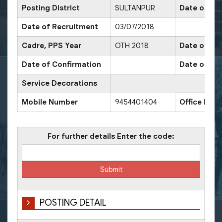
Posting District
SULTANPUR
Date of Pr
Date of Recruitment
03/07/2018
Cadre, PPS Year
OTH 2018
Date of Pro
Date of Confirmation
Date of Pr
Service Decorations
Mobile Number
9454401404
Office Num
For further details Enter the code:
POSTING DETAIL