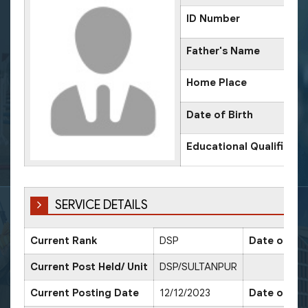
ID Number
Father's Name
Home Place
Date of Birth
Educational Qualificati
SERVICE DETAILS
Current Rank
DSP
Date of Pr
Current Post Held/ Unit
DSP/SULTANPUR
Current Posting Date
12/12/2023
Date of Sr.