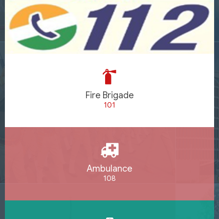
Fire Brigade
101
Ambulance
108