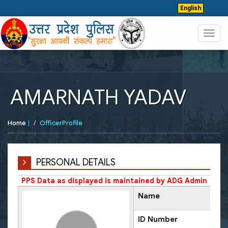
English
Toggl
navig
AMARNATH YADAV
Home
|
OfficerProfile
PERSONAL DETAILS
PPS Data as displayed is maintained by ADG Admin
Name
ID Number