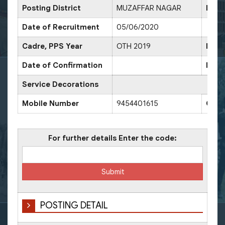
Posting District
MUZAFFAR NAGAR
Date
Date of Recruitment
05/06/2020
Cadre, PPS Year
OTH 2019
Date
Date of Confirmation
Date
Service Decorations
Mobile Number
9454401615
Offi
For further details Enter the code:
POSTING DETAIL