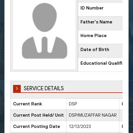
ID Number
Father's Name
Home Place
Date of Birth
Educational Qualificati
SERVICE DETAILS
Current Rank
DSP
Date
Current Post Held/ Unit
DSP/MUZAFFAR NAGAR
Current Posting Date
12/12/2023
Date 