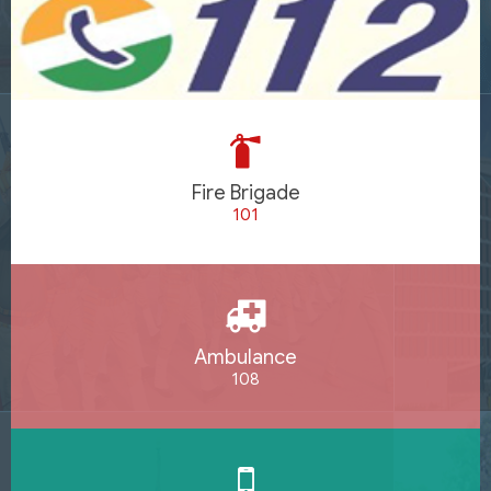
Fire Brigade
101
Ambulance
108