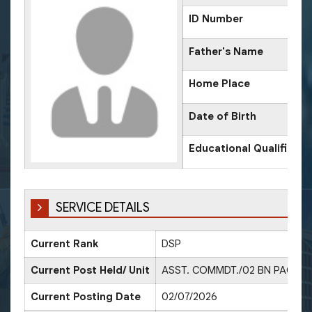
ID Number
Father's Name
Home Place
Date of Birth
Educational Qualificati
SERVICE DETAILS
Current Rank
DSP
D
Current Post Held/ Unit
ASST. COMMDT./02 BN PAC
Current Posting Date
02/07/2026
D