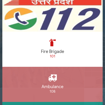
Fire Brigade
101
Ambulance
108