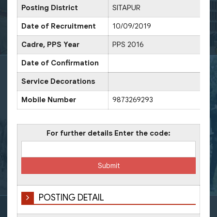
Posting District
SITAPUR
D
Date of Recruitment
10/09/2019
Cadre, PPS Year
PPS 2016
D
Date of Confirmation
D
Service Decorations
Mobile Number
9873269293
O
For further details Enter the code:
POSTING DETAIL