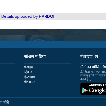
 Details uploaded by
HARDOI
सोशल मीडिया
मोबाइल ऐप
फेसबुक
सिटीजन सर्विसेस ऐप
ट्विटर
वेरीफिकेशन, एफआईआ
सामान खोने की सूचन
इंस्टाग्राम
करने हेतु
पॉडकास्ट
क नीति