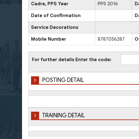
Cadre, PPS Year
PPS 2016
D
Date of Confirmation
D
Service Decorations
Mobile Number
8787056287
O
For further details Enter the code:
POSTING DETAIL
TRAINING DETAIL