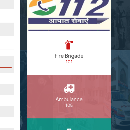
Fire Brigade
101
Ambulance
108