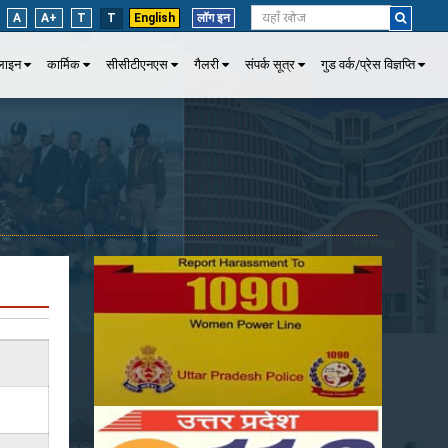
A
A+
T
T
English
लॉग इन
पलाइन
कार्मिक
सीसीटीएनएस
गैलरी
संपर्क सूत्र
गुड वर्क/प्रेस विज्ञप्ति