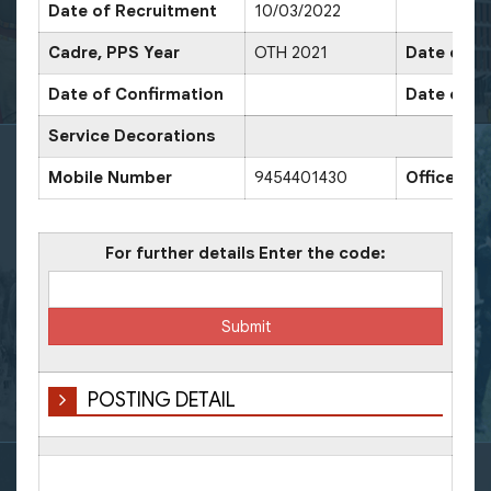
Date of Recruitment
10/03/2022
Cadre, PPS Year
OTH 2021
Date of Pr
Date of Confirmation
Date of P
Service Decorations
Mobile Number
9454401430
Office Nu
For further details Enter the code:
POSTING DETAIL