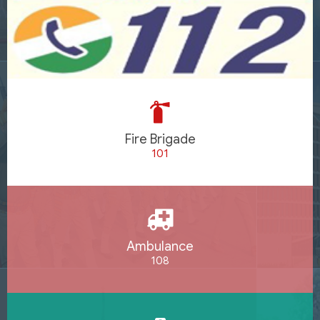
Fire Brigade
101
Ambulance
108