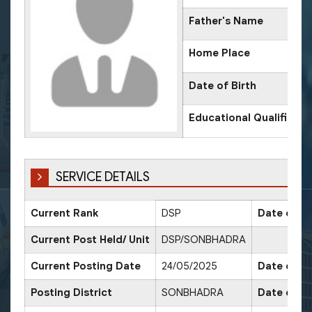
Father's Name
Home Place
Date of Birth
Educational Qualificati
SERVICE DETAILS
Current Rank
DSP
Date of P
Current Post Held/ Unit
DSP/SONBHADRA
Current Posting Date
24/05/2025
Date of Sr
Posting District
SONBHADRA
Date of P