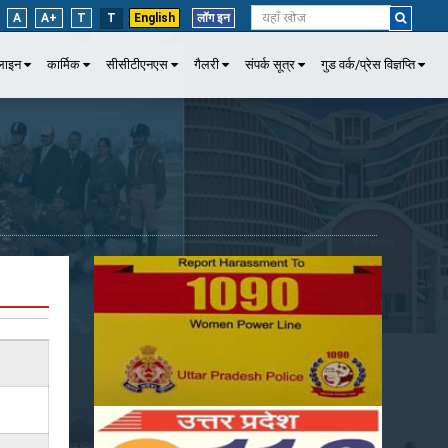
A
A+
T
T
English
लॉग इन
पलाइन
कार्मिक
सीसीटीएनएस
गैलरी
संपर्क सूत्र
गुड वर्क/प्रेस विज्ञप्ति