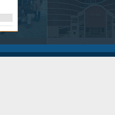
एन.आई.सी. ईमेल हेतु क्लिक
करें
र स्टेटस एवं
ा ऑनलाइन दर्ज
ईमेल पॉलिसी के लिए क्लिक करें
यह वेबसाइट
यूपीडेस्को
के माध्यम से
ओमनी
नेट
द्वारा डिजाइन व