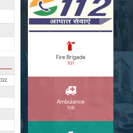
Fire Brigade
101
022
Ambulance
108