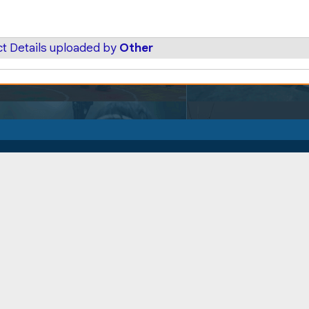
t Details uploaded by
Other
सोशल मीडिया
मोबाइल ऐप
फेसबुक
सिटीजन सर्विसेस ऐप
ट्विटर
वेरीफिकेशन, एफआईआ
सामान खोने की सूचन
इंस्टाग्राम
करने हेतु
पॉडकास्ट
क नीति