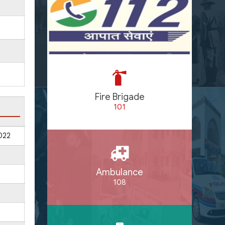
Fire Brigade
101
022
Ambulance
108