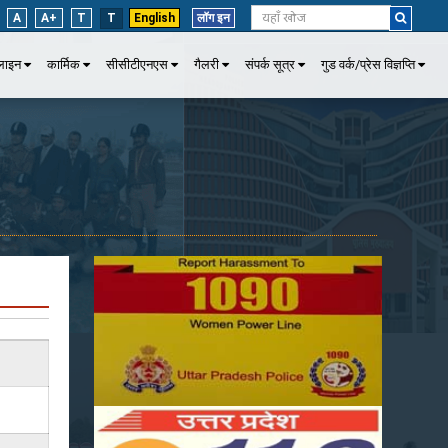
A
A+
T
T
English
लॉग इन
पलाइन
कार्मिक
सीसीटीएनएस
गैलरी
संपर्क सूत्र
गुड वर्क/प्रेस विज्ञप्ति