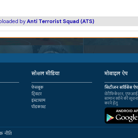
uploaded by
Anti Terrorist Squad (ATS)
सोशल मीडिया
मोबाइल ऐप
फेसबुक
सिटीजन सर्विसेस ऐप
ट्विटर
वेरीफिकेशन, एफआईआ
सामान खोने की सूचन
इंस्टाग्राम
करने हेतु
पॉडकास्ट
क नीति