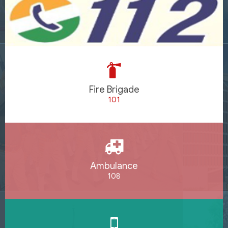
Fire Brigade
101
Ambulance
108