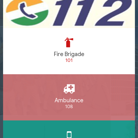
Fire Brigade
101
Ambulance
108