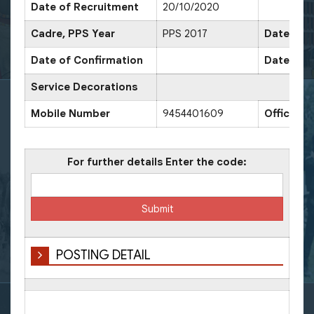
Date of Recruitment
20/10/2020
Cadre, PPS Year
PPS 2017
Date of P
Date of Confirmation
Date of P
Service Decorations
Mobile Number
9454401609
Office N
For further details Enter the code:
POSTING DETAIL