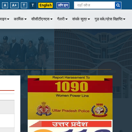
A
A+
T
T
English
लॉग इन
पलाइन
कार्मिक
सीसीटीएनएस
गैलरी
संपर्क सूत्र
गुड वर्क/प्रेस विज्ञप्ति