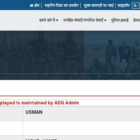
होम
स्क्रीन रीडर का उपयोग
मुख्य सामग्री पर जाएं
साइटमैप
A-
हमारे बारे में
जनहित-सेवाएँ/नागरिक सेवाएँ
पुलिस इकाई
हैल्
splayed is maintained by ADG Admin
USMAN