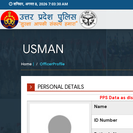
शनिवार, अगस्त 8, 2026 7:03:30 AM
USMAN
Home
|
OfficerProfile
PERSONAL DETAILS
PPS Data as di
Name
ID Number