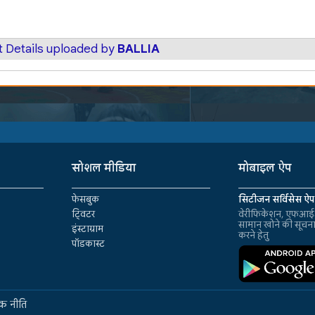
t Details uploaded by
BALLIA
सोशल मीडिया
मोबाइल ऐप
फेसबुक
सिटीजन सर्विसेस ऐप
ट्विटर
वेरीफिकेशन, एफआईआ
सामान खोने की सूचन
इंस्टाग्राम
करने हेतु
पॉडकास्ट
क नीति