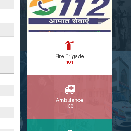
Fire Brigade
101
Ambulance
108