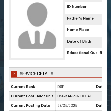
ID Number
Father's Name
Home Place
Date of Birth
Educational Qualificati
SERVICE DETAILS
Current Rank
DSP
Date of
Current Post Held/ Unit
DSP/KANPUR DEHAT
Current Posting Date
23/05/2025
Date of 