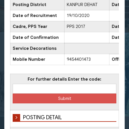
Posting District
KANPUR DEHAT
Date of
Date of Recruitment
19/10/2020
Cadre, PPS Year
PPS 2017
Date of
Date of Confirmation
Date of
Service Decorations
Mobile Number
9454401473
Office 
For further details Enter the code:
POSTING DETAIL