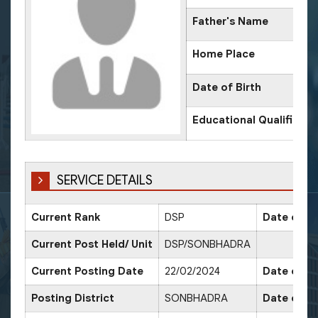
Father's Name
Home Place
Date of Birth
Educational Qualificati
SERVICE DETAILS
Current Rank
DSP
Date of P
Current Post Held/ Unit
DSP/SONBHADRA
Current Posting Date
22/02/2024
Date of Sr
Posting District
SONBHADRA
Date of P