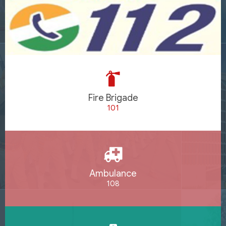
Fire Brigade
101
Ambulance
108