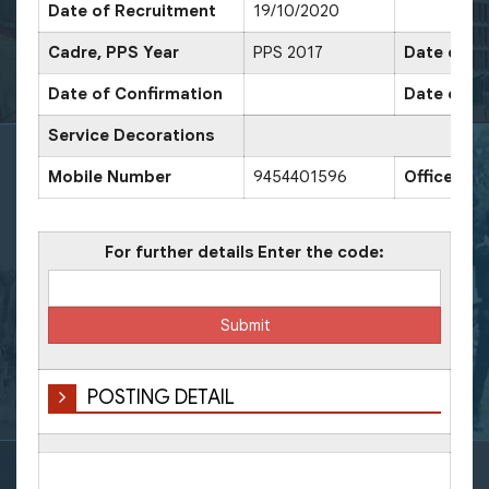
Date of Recruitment
19/10/2020
Cadre, PPS Year
PPS 2017
Date of Pr
Date of Confirmation
Date of P
Service Decorations
Mobile Number
9454401596
Office Nu
For further details Enter the code:
POSTING DETAIL