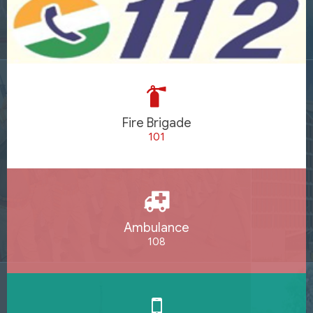
Fire Brigade
101
Ambulance
108