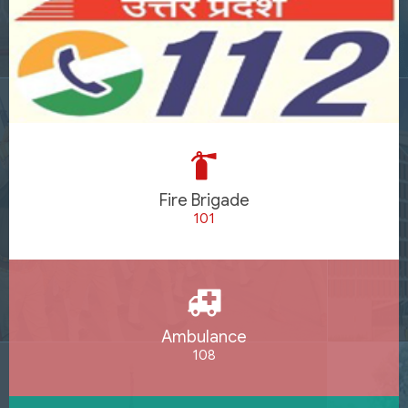
Fire Brigade
101
Ambulance
108