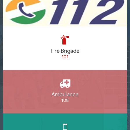
Fire Brigade
101
Ambulance
108